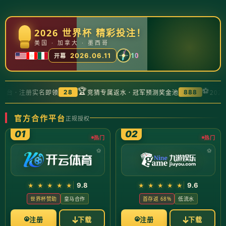
2026 世界杯 精彩投注！
美国 · 加拿大 · 墨西哥
10
2026.06.11
开幕
🏆
⚽
平台 · 注册实名即领
竞猜专属返水 · 冠军预测奖金池
202
28
888
官方合作平台
正规授权
01
02
热门
热门
9.8
9.6
★ ★ ★ ★ ★
★ ★ ★ ★ ★
世界杯赞助
皇马合作
首存返 68%
低流水
注册
下载
注册
下载